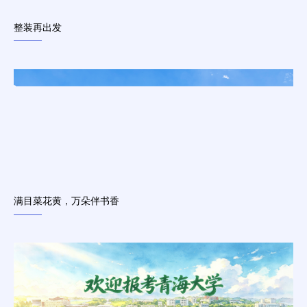
整装再出发
满目菜花黄，万朵伴书香